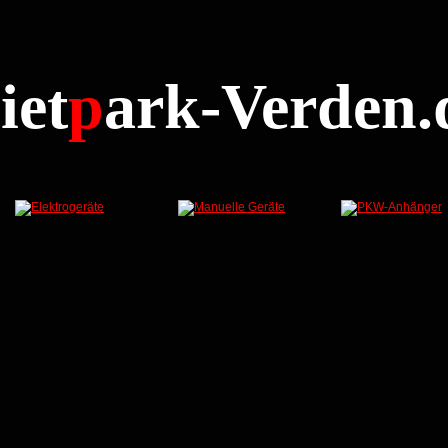
M
iet
p
ark-Verden.