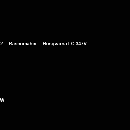
62     Rasenmäher     Husqvarna LC 347V
KW