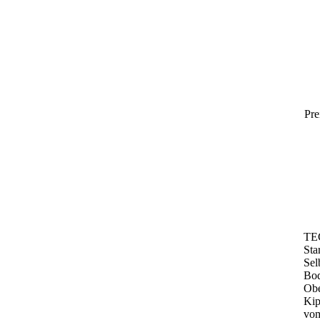
Pre
TE
Sta
Sel
Bod
Obe
Kip
vo